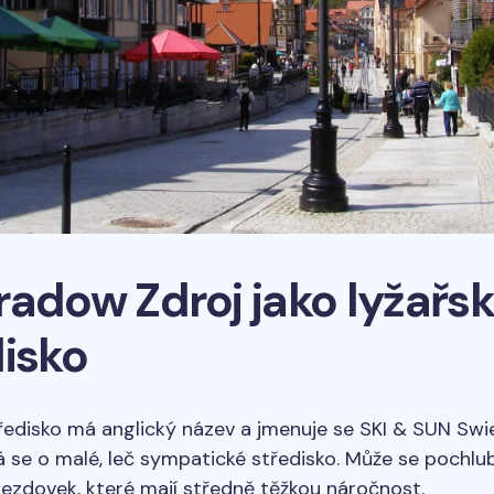
radow Zdroj jako lyžařs
disko
ředisko má anglický název a jmenuje se SKI & SUN Sw
á se o malé, leč sympatické středisko. Může se pochlub
jezdovek, které mají středně těžkou náročnost.