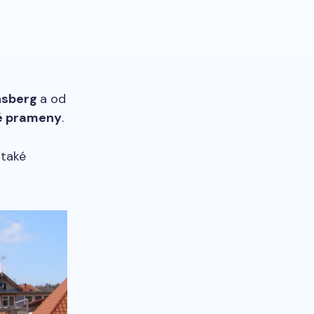
insberg
a od
vé prameny
.
 také