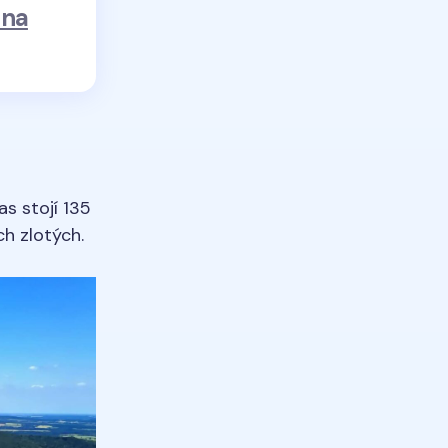
 na
as stojí 135
ch zlotých.