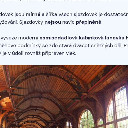
zdovek jsou
mírné
a šířka všech sjezdovek je dostateč
yžování. Sjezdovky
nejsou
navíc
přeplněné
.
 vyveze moderní
osmisedadlová kabinková lanovka
H
něhové podmínky se zde stará dvacet sněžných děl. P
 je v údolí rovněž připraven vlek.