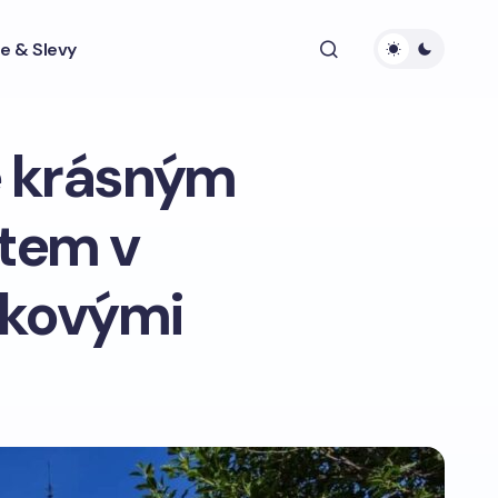
e & Slevy
e krásným
tem v
čkovými