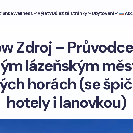
tránka
Wellness
Výlety
Důležité stránky
Ubytování
Akc
w Zdroj – Průvodc
kým lázeňským měs
kých horách (se špi
hotely i lanovkou)