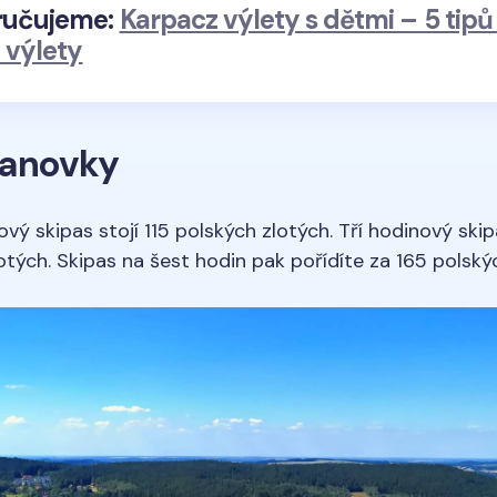
ručujeme:
Karpacz výlety s dětmi – 5 tipů
 výlety
lanovky
vý skipas stojí 115 polských zlotých. Tří hodinový skip
otých. Skipas na šest hodin pak pořídíte za 165 polský