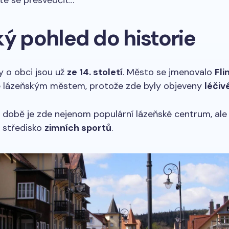
te se přesvědčit…
ý pohled do historie
y o obci jsou už
ze 14. století
. Město se jmenovalo
Fl
 je lázeňským městem, protože zde byly objeveny
léči
době je zde nejenom populární lázeňské centrum, ale
 středisko
zimních sportů
.