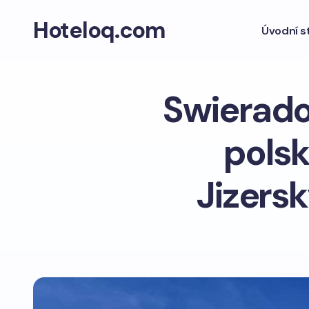
Hoteloq.com
Úvodní s
Swierado
pols
Jizers