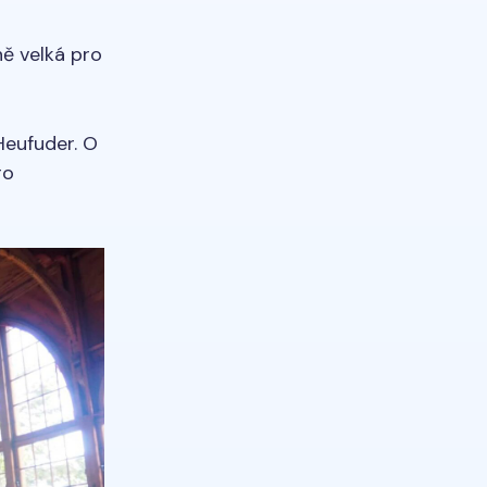
ně velká pro
eufuder. O
ro