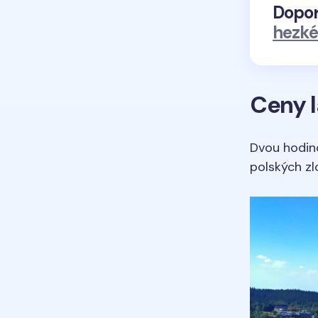
Dopo
hezké
Ceny 
Dvou hodino
polských zl