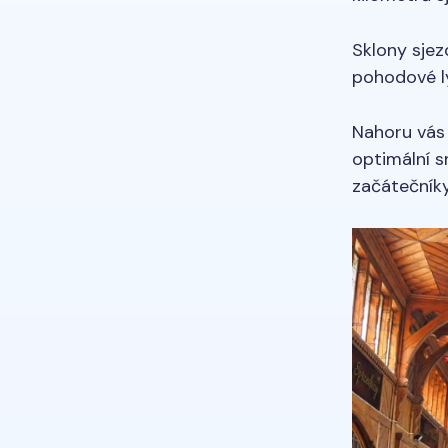
Sklony sje
pohodové l
Nahoru vás
optimální s
začátečníky