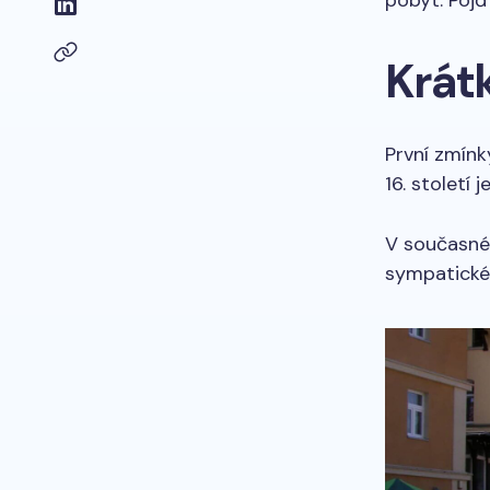
pobyt. Pojď
Krátk
První zmínk
16. století
V současné 
sympatické