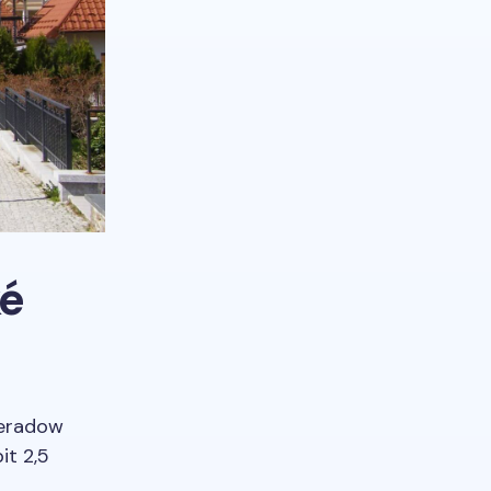
ké
ieradow
it 2,5