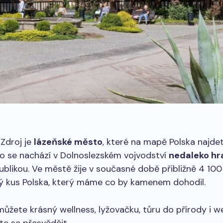
Zdroj je
lázeňské město
, které na mapě Polska najdet
o se nachází v Dolnoslezském vojvodství
nedaleko hr
blikou. Ve městě žije v současné době přibližně 4 100
ný kus Polska, který máme co by kamenem dohodil.
můžete krásný wellness, lyžovačku, tůru do přírody i w