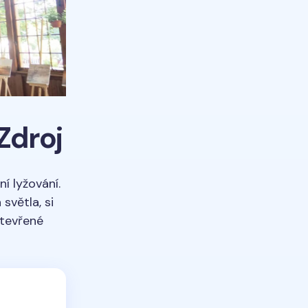
Zdroj
í lyžování.
světla, si
otevřené