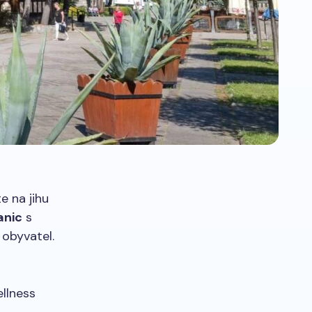
e na jihu
anic
s
 obyvatel.
ellness