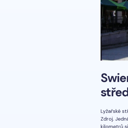
Swie
stře
Lyžařské st
Zdroj. Jedn
kilometrů s