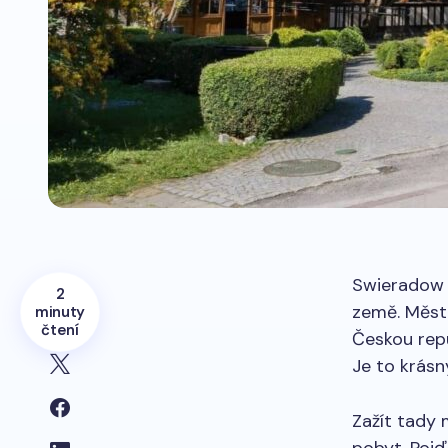
Swieradow 
2
země. Měst
minuty
čtení
Českou repu
Je to krás
Zažít tady 