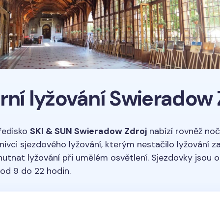
rní lyžování Swieradow 
ředisko
SKI & SUN Swieradow Zdroj
nabízí rovněž nočn
nivci sjezdového lyžování, kterým nestačilo lyžování za 
tnat lyžování při umělém osvětlení. Sjezdovky jsou 
od 9 do 22 hodin.