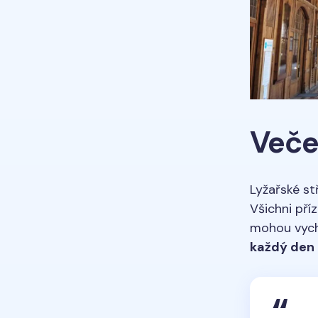
Veče
Lyžařské st
Všichni příz
mohou vychu
každý den