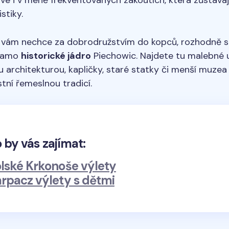
stiky.
 vám nechce za dobrodružstvím do kopců, rozhodně st
 samo
historické jádro
Piechowic. Najdete tu malebné u
architekturou, kapličky, staré statky či menší muzea 
stní řemeslnou tradicí.
 by vás zajímat:
lské Krkonoše výlety
rpacz výlety s dětmi