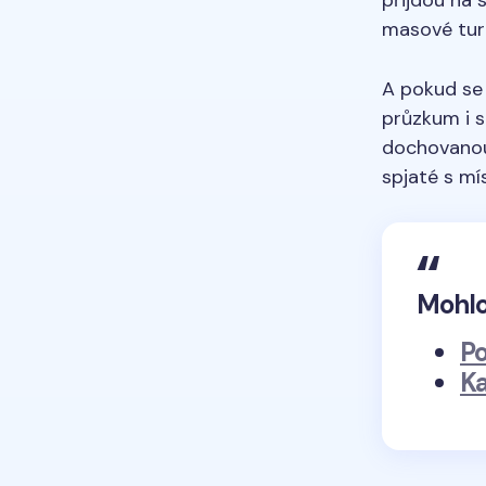
masové turi
A pokud se
průzkum i
dochovanou 
spjaté s mí
Mohlo
Po
Ka