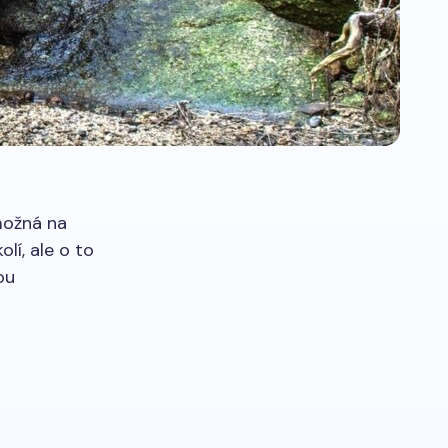
možná na
lí, ale o to
ou