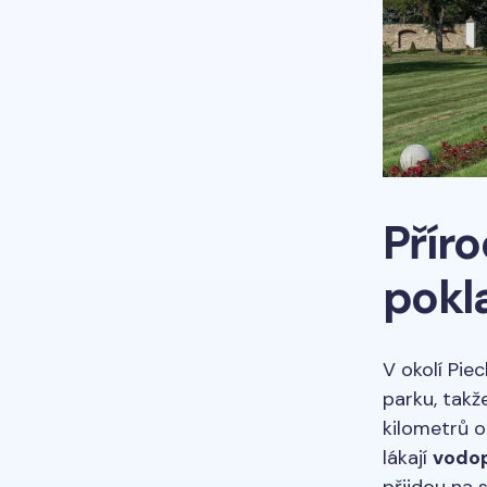
Přír
pokl
V okolí Pie
parku, takž
kilometrů 
lákají
vodop
přijdou na 