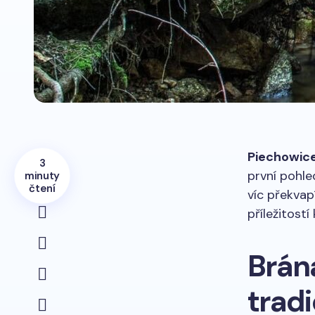
Piechowic
3
první pohle
minuty
čtení
víc překvap
příležitostí
Brán
trad