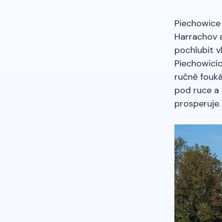
Piechowice 
Harrachov a
pochlubit v
Piechowicíc
ručně fouká
pod ruce a 
prosperuje.