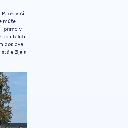
a Poręba či
le může
– přímo v
ž po staletí
ům doslova
stále žije a