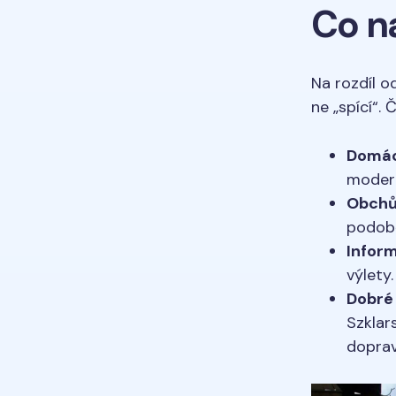
Co n
Na rozdíl o
ne „spící“. 
Domác
modern
Obchů
podobě
Infor
výlety.
Dobré 
Szklar
doprav