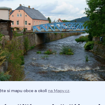
ěte si mapu obce a okolí
na Mapy.cz
.