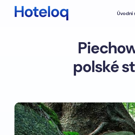
Úvodní 
Piechow
polské s