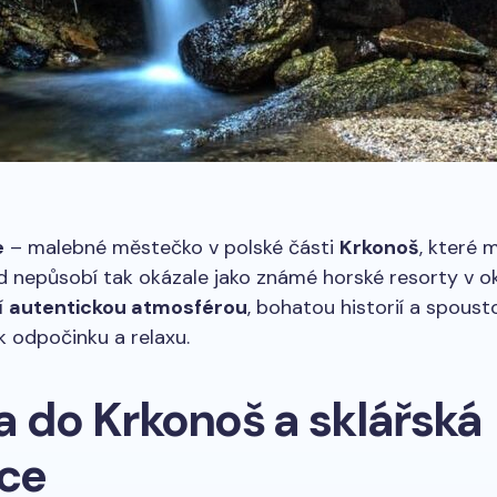
e
– malebné městečko v polské části
Krkonoš
, které 
d nepůsobí tak okázale jako známé horské resorty v oko
í
autentickou atmosférou
, bohatou historií a spoust
 k odpočinku a relaxu.
a do Krkonoš a sklářská
ice