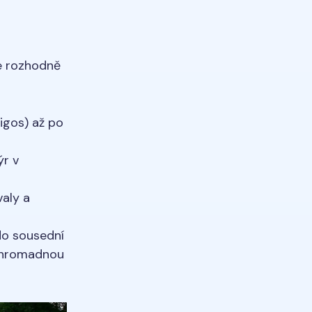
le rozhodně
bigos) až po
ýr v
valy a
do sousední
u hromadnou