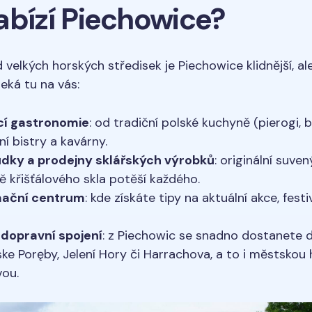
abízí Piechowice?
d velkých horských středisek je Piechowice klidnější, a
Čeká tu na vás:
í gastronomie
: od tradiční polské kuchyně (pierogi, 
í bistry a kavárny.
dky a prodejny sklářských výrobků
: originální suven
 křišťálového skla potěší každého.
mační centrum
: kde získáte tipy na aktuální akce, festi
dopravní spojení
: z Piechowic se snadno dostanete 
ske Poręby, Jelení Hory či Harrachova, a to i městsko
ou.