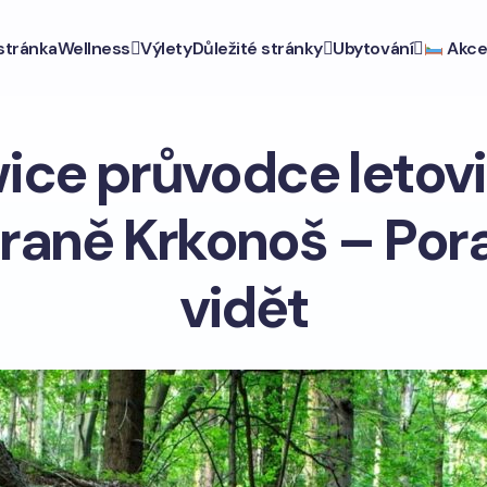
stránka
Wellness
Výlety
Důležité stránky
Ubytování
Akce
ice průvodce letov
traně Krkonoš – Por
vidět