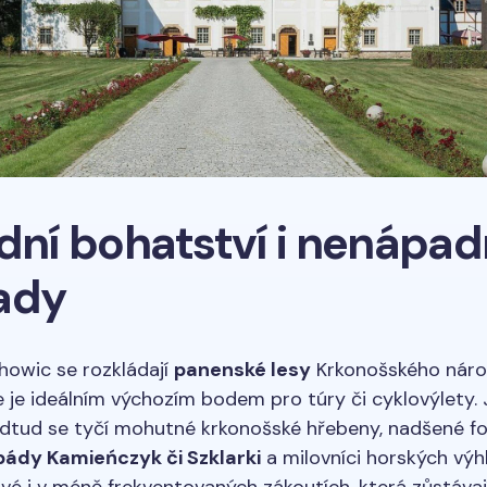
odní bohatství i nenápa
ady
chowic se rozkládají
panenské lesy
Krkonošského náro
e je ideálním výchozím bodem pro túry či cyklovýlety. 
odtud se tyčí mohutné krkonošské hřebeny, nadšené f
ády Kamieńczyk či Szklarki
a milovníci horských výhl
své i v méně frekventovaných zákoutích, která zůstávaj