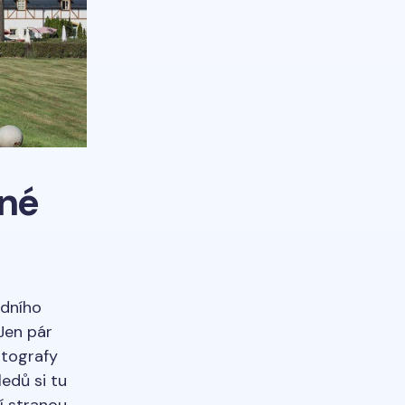
dné
dního
Jen pár
otografy
edů si tu
í stranou