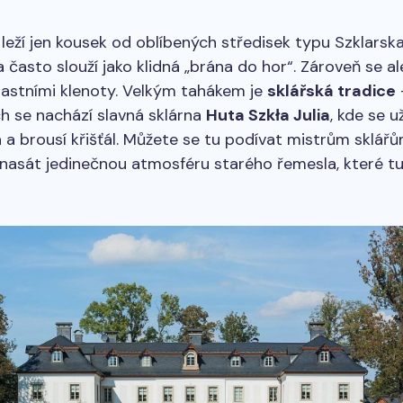
leží jen kousek od oblíbených středisek typu Szklarsk
 často slouží jako klidná „brána do hor“. Zároveň se a
lastními klenoty. Velkým tahákem je
sklářská tradice
h se nachází slavná sklárna
Huta Szkła Julia
, kde se u
 a brousí křišťál. Můžete se tu podívat mistrům sklář
nasát jedinečnou atmosféru starého řemesla, které tu 